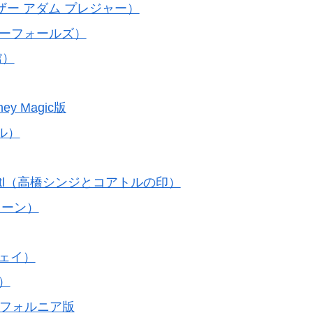
メリウェザー アダム プレジャー）
ンチャーフォールズ）
館）
ey Magic版
メル）
f the Coatl（高橋シンジとコアトルの印）
ティーン）
ウェイ）
リ）
リフォルニア版