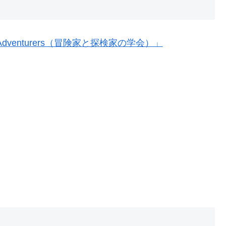
s and Adventurers（冒険家と探検家の学会）」