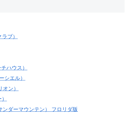
ズクラブ）
ズビーチハウス）
＝ボーシエル）
．ブリオン）
ー）
ad（ビッグサンダーマウンテン） フロリダ版