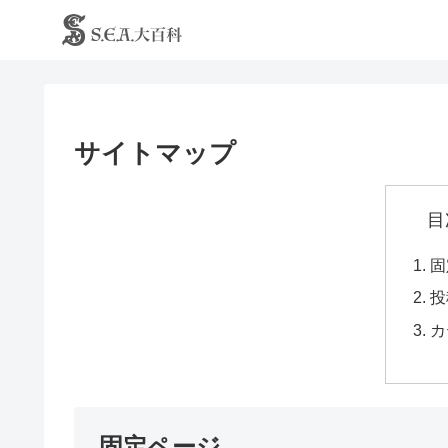
サイトマップ
目
固
投
カ
固定ページ