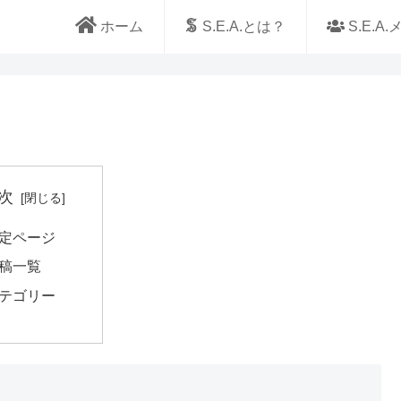
ホーム
S.E.A.とは？
S.E.A
次
定ページ
稿一覧
テゴリー