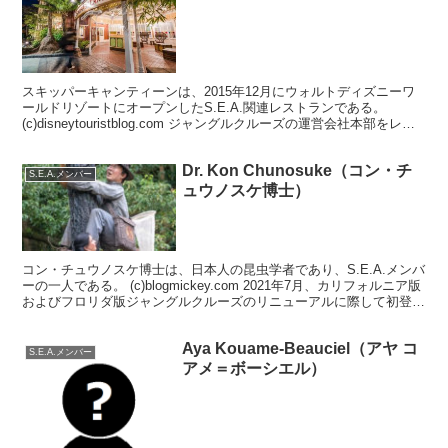
スキッパーキャンティーンは、2015年12月にウォルトディズニーワ
ールドリゾートにオープンしたS.E.A.関連レストランである。
(c)disneytouristblog.com ジャングルクルーズの運営会社本部をレス
トランとしてゲストに提...
Dr. Kon Chunosuke（コン・チ
S.E.A.メンバー
ュウノスケ博士）
コン・チュウノスケ博士は、日本人の昆虫学者であり、S.E.A.メンバ
ーの一人である。 (c)blogmickey.com 2021年7月、カリフォルニア版
およびフロリダ版ジャングルクルーズのリニューアルに際して初登場
した。 登場 2021/...
Aya Kouame-Beauciel（アヤ コ
S.E.A.メンバー
アメ＝ボーシエル）