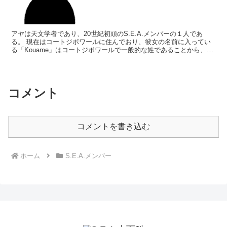
アヤは天文学者であり、20世紀初頭のS.E.A.メンバーの１人であ
る。 現在はコートジボワールに住んでおり、彼女の名前に入ってい
る「Kouame」はコートジボワールで一般的な姓であることから、生
まれもコートジボワールであることがうかがえる。...
コメント
コメントを書き込む
ホーム
S.E.A.メンバー